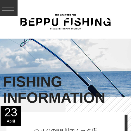
FISHING
INFORMATION
23
April
つりぐのBB川内ムラタ店