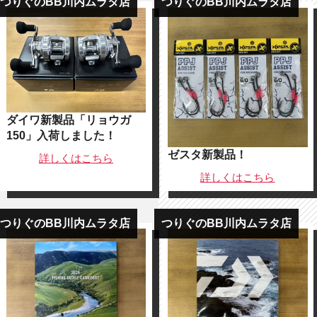
つりぐのBB川内ムラタ店
つりぐのBB川内ムラタ店
ダイワ新製品「リョウガ
150」入荷しました！
ゼスタ新製品！
詳しくは
こちら
詳しくは
こちら
つりぐのBB川内ムラタ店
つりぐのBB川内ムラタ店