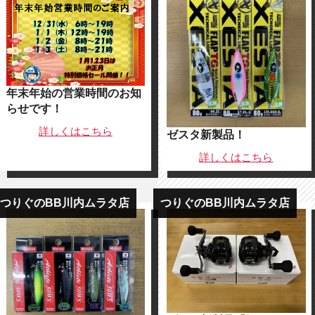
年末年始の営業時間のお知
らせです！
詳しくは
こちら
ゼスタ新製品！
詳しくは
こちら
つりぐのBB川内ムラタ店
つりぐのBB川内ムラタ店