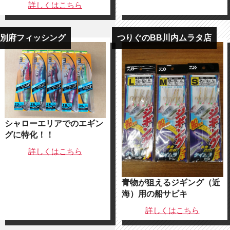
詳しくは
こちら
別府フィッシング
つりぐのBB川内ムラタ店
シャローエリアでのエギン
グに特化！！
詳しくは
こちら
青物が狙えるジギング（近
海）用の船サビキ
詳しくは
こちら