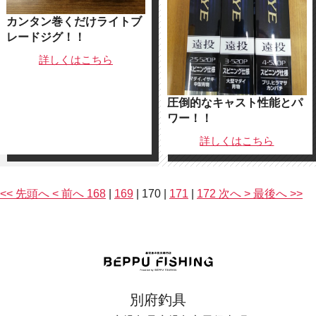
カンタン巻くだけライトブ
レードジグ！！
詳しくは
こちら
圧倒的なキャスト性能とパ
ワー！！
詳しくは
こちら
<< 先頭へ
< 前へ
168
|
169
|
170
|
171
|
172
次へ >
最後へ >>
別府釣具