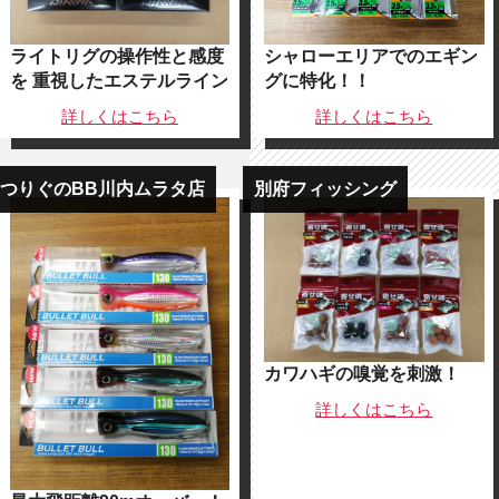
ライトリグの操作性と感度
シャローエリアでのエギン
を 重視したエステルライン
グに特化！！
詳しくは
こちら
詳しくは
こちら
つりぐのBB川内ムラタ店
別府フィッシング
カワハギの嗅覚を刺激！
詳しくは
こちら