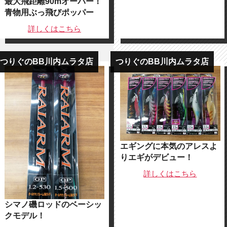
最大飛距離90mオーバー！
青物用ぶっ飛びポッパー
詳しくは
こちら
つりぐのBB川内ムラタ店
つりぐのBB川内ムラタ店
エギングに本気のアレスよ
りエギがデビュー！
詳しくは
こちら
シマノ磯ロッドのベーシッ
クモデル！