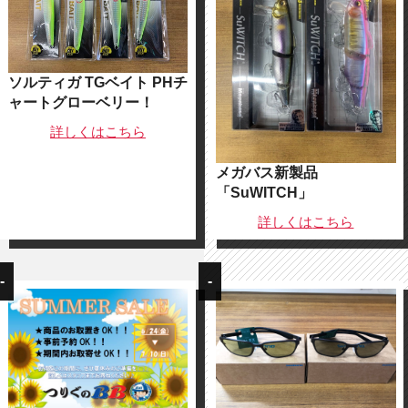
ソルティガ TGベイト PHチ
ャートグローベリー！
詳しくは
こちら
メガバス新製品
「SuWITCH」
詳しくは
こちら
-
-