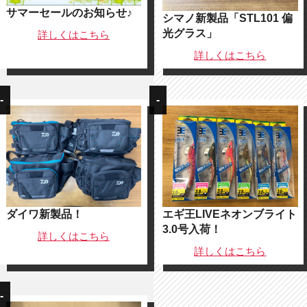
サマーセールのお知らせ♪
シマノ新製品「STL101 偏
光グラス」
詳しくは
こちら
詳しくは
こちら
-
-
ダイワ新製品！
エギ王LIVEネオンブライト
3.0号入荷！
詳しくは
こちら
詳しくは
こちら
-