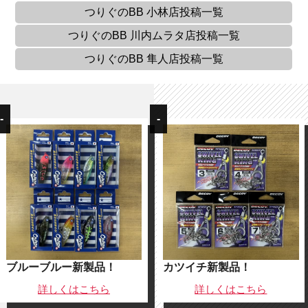
つりぐのBB 小林店
投稿一覧
つりぐのBB 川内ムラタ店
投稿一覧
つりぐのBB 隼人店
投稿一覧
-
-
ブルーブルー新製品！
カツイチ新製品！
詳しくは
こちら
詳しくは
こちら