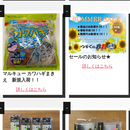
-
-
セールのお知らせ★
詳しくは
こちら
マルキュー カワハギまき
え 新規入荷！！
詳しくは
こちら
-
-