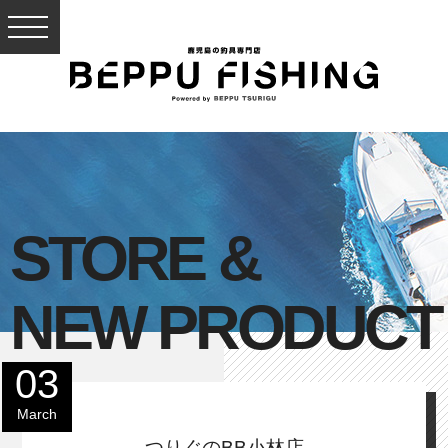
STORE &
NEW PRODUCT
03
March
つりぐのBB小林店