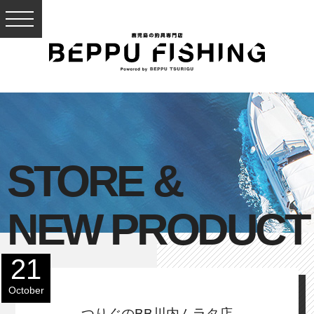
STORE &
NEW PRODUCT
21
October
つりぐのBB川内ムラタ店