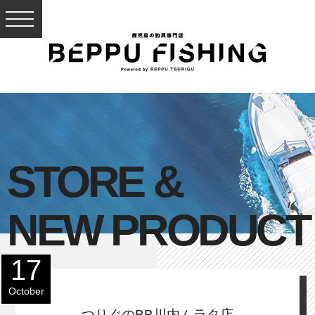
STORE &
NEW PRODUCT
17
October
つりぐのBB川内ムラタ店