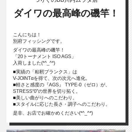
ダイワの最高峰の磯竿！
こんにちは！
別府フィッシングです。
ダイワの最高峰の磯竿！
「20トーナメント ISO AGS」
入荷しました(*^_^*)
■実績の「粘靭ブランクス」は
V-JOINTαを得て、次の次元へ進化。
■軽さと感度の『AGS』 TYPE-0（ゼロ）が、
STRESS“0”の世界を切り拓く。
■美しい曲がりへのこだわり。
■スタイルに応じた長さ・調子へのこだわり。
是非、お店でお確かめください(*^_^*)