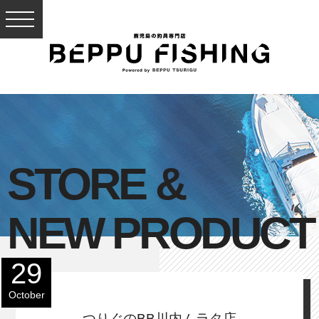
STORE &
NEW PRODUCT
29
October
つりぐのBB川内ムラタ店