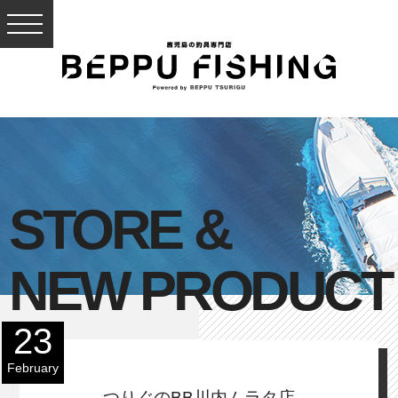
STORE &
NEW PRODUCT
23
February
つりぐのBB川内ムラタ店